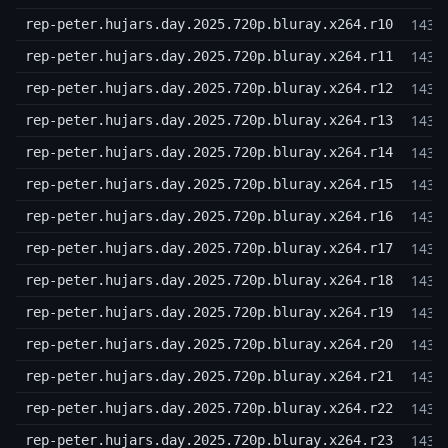
143,
rep-peter.hujars.day.2025.720p.bluray.x264.r10
143,
rep-peter.hujars.day.2025.720p.bluray.x264.r11
143,
rep-peter.hujars.day.2025.720p.bluray.x264.r12
143,
rep-peter.hujars.day.2025.720p.bluray.x264.r13
143,
rep-peter.hujars.day.2025.720p.bluray.x264.r14
143,
rep-peter.hujars.day.2025.720p.bluray.x264.r15
143,
rep-peter.hujars.day.2025.720p.bluray.x264.r16
143,
rep-peter.hujars.day.2025.720p.bluray.x264.r17
143,
rep-peter.hujars.day.2025.720p.bluray.x264.r18
143,
rep-peter.hujars.day.2025.720p.bluray.x264.r19
143,
rep-peter.hujars.day.2025.720p.bluray.x264.r20
143,
rep-peter.hujars.day.2025.720p.bluray.x264.r21
143,
rep-peter.hujars.day.2025.720p.bluray.x264.r22
143,
rep-peter.hujars.day.2025.720p.bluray.x264.r23