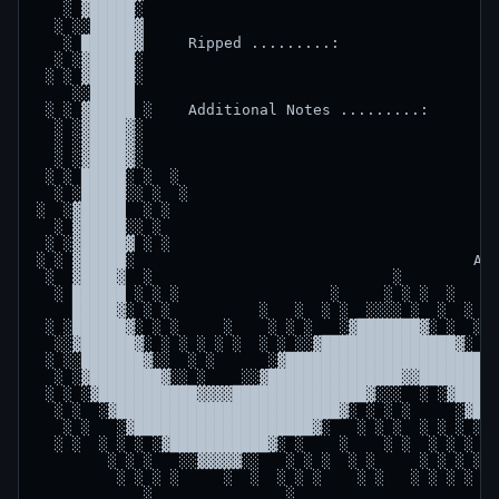
   ░ ▓█████░      

  ░ ░░█████▓                                        
   ░ ██████▓     Ripped .........:   

  ░ ░▓█████░       

 ░ ░ ▓█████░  

    ░░█████        

 ░ ░ ▓█████ ░    Additional Notes .........:  

  ░ ░▓████▓░                                        
  ░ ░▓████▓░                                        
  ░ ░▓████▓░                                        
 ░ ░ █████░ ░  ░                                    
  ░ ░█████░░ ░  ░                                   
░  ░▓█████  ░ ░                                     
  ░ ▓█████░░ ░

 ░ ░▓█████▓ ░ ░

░ ░ ▓█████░                                      ASC
 ░  ▓████▓  ░                           ░

  ░ ██████ ░ ░ ░                 ░     ░ ░ ░  ░

    █████▓░ ░ ░          ░   ░  ░ ░  ░░░░ ░  ░  ░ ░ 
 ░ ░██████▓░ ░ ░     ░    ░ ░ ░   ░▓███████▓░ ░  ░ ░
  ░░▓██████▓░ ░ ░ ░ ░ ░  ░ ░ ░░▓███████████████▓░   
 ░ ░░███████▓░░  ░ ░      ░▓██████████████████████▓░
  ░ ░▓████████▓░░ ░    ░░▓███████████████▓▓█████████
 ░ ░ ░▓███████████▓▓▓▓███████████████▓░░░  ░ ░▓█████
  ░ ░  ░▓█████████████████████████▓░ ░ ░ ░     ░▓███
   ░ ░   ░▓████████████████████▓░   ░ ░ ░  ░ ░ ░ ░▓█
  ░ ░  ░ ░ ░ ░▓███████████▓░ ░    ░    ░ ░  ░ ░ ░   
        ░ ░ ░   ░░▓▓▓▓▓░░   ░ ░ ░  ░ ░     ░ ░ ░ ░ ░
         ░ ░ ░ ░     ░  ░  ░ ░ ░    ░ ░   ░ ░ ░ ░   