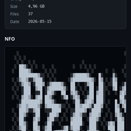
Size
4,96 GB
Files
37
Date
2026-05-15
NFO
﻿   ░                                             ░ ░
  ░ ░ ░                                           ░ 
   ░ ░  ░ ░                    ░                    
  ░ ██▓░ ░ ░  ░   ░        ░  ░ ░ ░ ░            ░ ░
 ░  ████▓░     ░ ░ ░             ░ ░     ░  ░   ░ ░ 
    ████████▓░░ ░ ░       ░▓█████▓░   █░    ▓░   ░  
 ░ ░▓██▓░░▓███░  ░ ░     ░▓████████▓░ █▓ ░ ░█▓    ░▓
  ░ ░▓██▓ ░███▓ ░▓████▓░  ██ ░  ░▓██  ██░ ░░██  ░▓██
 ░ ░ ░███  ▓██ ░▓██████▓░ ██░ ░ ░ ██ ░██░░  ▓█ ░▓██▓
  ░  ░███  ░░█ ░██▓░  ██  ▓█▓░ ░ ░██ ▓██░ ░  ░ ▓█▓░ 
 ░ ░ ▓██▓░ ▓██ ██▓░   ░▓█ ░▓█▓  ░▓██ ███░      ██░  
    ░████████▓ ███▓░    ░  ░██░ ▓██▓ ███░ ░  █ ▓█▓░ 
   ░▓██▓████▓░ ▓█████▓░░ ░  ██▓███▓░███▓ ░   █▓ ▓█▓░
 ░  ███▓░░▓██  ░░░████  ░ ░░████▓ ░████░  ░  ██░ ▓█▓
  ░ ██▓░  ░██   ░███▓  ░  ░▓██▓░░ ▓███▓  ░ ░ ▓█▓░ ██
 ░ ░██░   ▓█▓   ▓██░░ ░ ░ ▓████  ░███▓░ ░  ░ ░██▓ ▓█
  ░ ██▓░  ██░  ░██░  ░    █████░  ███░ ░ ░▓█▓ ███ ░█
 ░ ░▓██░  ██▓ ░▓██    ░▓█░▓███░  ░███░  ░ ███ ███ ██