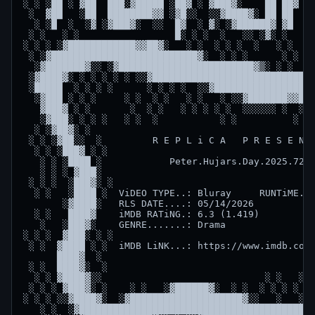
░ ░ ░██ ░ ▓██  ███░▓█████ ░██▓ ░ ▓███▓░    ██ ██▓ ██
 ░  ▓██   ░██  ████████▓▓ ░▓█░░  ░░▓████▓░ ██ ██  ▓█
  ░ ░█  ░  ░▓ ░▓███▓░  ░░  █▓  ░ ▓░ ░▓██████▓ ▓█  ░▓
 ░ ░   ░ ░                 █░ ░ ░  ░   ░░ ░▓░ ░    ░
░ ░ ░ ░▓████████████▓▓██▓░   ░ ░  ░ ░ ░  ░   ░ ░    
 ░ ░▓██████████████████████████▓░  ░ ░ ░      ░ ░  ░
  ░▓███████▓░░ ░▓████████████████████████▓▒░ ░ ░    
 ░▓████▓░ ░ ░ ░ ░ ░ ░░▓█████████████████████████████
 ░█████  ░ ░ ░ ░      ░ ░ ░ ░  ░░▓██████████████████
  ░▓███ ░ ░ ░     ░ ░  ░ ░   ░ ░   ░ ░░▓███████▓▓███
   ▓███▓ ░ ░       ░  ░ ░   ░ ░ ░ ░ ░  ░░░░░░ ░  ░  
   ░▓███░ ░ ░ ░   ░ ░  ░           ░ ░          ░ ░ 
  ░ ░▓██▓░ ░

 ░ ░ ░▓██░░  ░         R E P L i C A   P R E S E N T
  ░ ░ ░███▓ ░ ░

   ░ ░ ░████ ░            Peter.Hujars.Day.2025.720p
   ░ ░ ░ ▓███░                                      
 ░ ░ ░  ░███▓░ ░

  ░ ░   ░████ ░  ViDEO TYPE..: Bluray     RUNTiME...
       ░▓████░   RLS DATE....: 05/14/2026

  ░ ░   ████▓    iMDB RATiNG.: 6.3 (1.419)          
   ░   ░███▓░    GENRE.......: Drama

░ ░ ░  ▓███░ ░ ░  

 ░ ░  ▓████ ░ ░  iMDB LiNK...: https://www.imdb.com/
      ████▓  ░

 ░ ░  ████▓░  ░

  ░ ░ ▓████▓░░                             ░ ░   ░

 ░ ░ ░ ▓███▓░ ░    ░ ░   ░▓██████▓░  ░ ░  ░ ░ ░ ░ ░ 
░ ░ ░ ░░▓████▓░  ░▓████████████████████▓░░   ░   ░ ░
   ░ ░  ░▓██████████████████████████████████████████