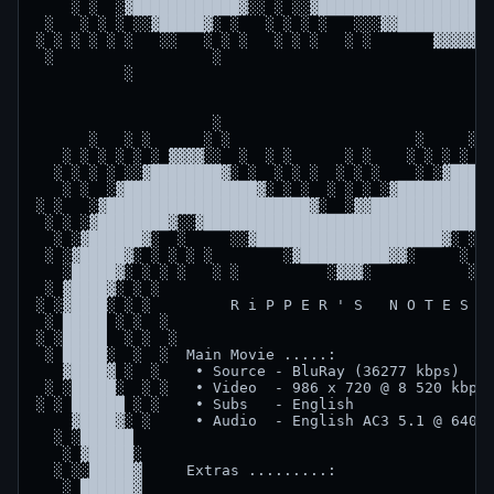
    ░ ░  ░▓████████████▓░░ ░ ░░▓████████████████████
 ░   ░ ░ ░ ░░▓█████▓░ ░   ░ ░ ░ ░   ░░░▓▓███████████
░ ░ ░ ░ ░ ░   ░░   ░ ░ ░   ░ ░ ░   ░ ░       ▓▓▓▓▓░░
 ░                  ░                               
          ░                                         
                    ░                               
      ░   ░ ░      ░ ░                     ░     ░  
   ░ ░ ░ ░ ░ ░ ▓▓▓▓░░  ░  ░ ░      ░ ░    ░ ░ ░ ░ ░▓
  ░ ░ ░ ░ ░░▓████████▓░ ░  ░ ░ ░  ░ ░ ░    ░ ░▓█████
   ░ ░  ░▓███████████████▓░ ░ ░  ░ ░ ░ ░▓███████████
░ ░   ░▓███████████████████████▓░  ░▓▓██████████████
 ░ ░ ░▓████████▓░░▓████████████████████████████████▓
  ░ ░▓██████▓░  ░     ░░▓█████████████████████▓░ ░  
 ░ ░▓█████▓░ ░ ░ ░ ░        ░▓██████████▓▓░     ░ ░ 
   ░█████▓░ ░ ░ ░   ░ ░          ░▓▓▓░           ░  
 ░ ▓████▓░ ░ ░                                      
░ ░▓████░ ░ ░         R i P P E R ' S   N O T E S . 
 ░ █████ ░ ░  ░                                     
░ ░█████  ░ ░  ░ 

 ░ █████░  ░  ░  Main Movie .....:           

   ▓████▓ ░  ░    ∙ Source - BluRay (36277 kbps)    
 ░ ░█████░  ░ ░   ∙ Video  - 986 x 720 @ 8 520 kbps 
░ ░ ██████ ░ ░    ∙ Subs   - English                
    ▓████▓░ ░     ∙ Audio  - English AC3 5.1 @ 640 k
  ░ ░██████   

   ░ ▓█████░                                        
  ░ ░░█████▓     Extras .........: 

   ░ ██████▓     
