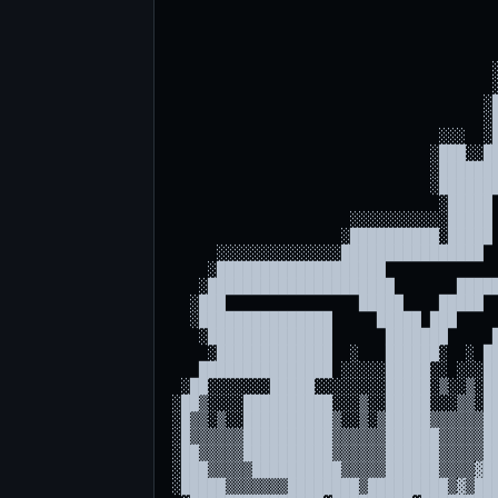
                                     
                                     
                                     
                                    ░
                                    ░
                                   ░█
                                   ░█
                              ░░░  ░█
                             ░███░░██
                             ░███████
                             ░███████
                              ░█████ 
                    ░░░░░░░░░░░█████ 
                   ░██████████░█████ 
     ░░░░░░░░░░░░░░████████████████  
    ░███████████████████             
   ░█████████████████████       █████
  ░███               █████    █████  
  ░███████████████     █████ ███     
   ░██████████████      ███████     █
    ░█████████████  ░   ██████░  ░ ██
   ███████████████ ░░░░░█████░░ ░░░██
 ░██░░░░░░░█████░░░░░░░░█████░▒░░▒░██
░██▒░░░░██████████░░░▒░░█████░░░▒▒░██
░█▒▒░▒░░██████████▒░░▒░▒█████▒▒▒▒▒▒██
░█▒▒▒▒▒▒██████████▒▒▒▒▒▒██████▒▒▒▒▒██
░██▒▒▒▒▒██████████▒▒▒▒▒▒██████▒▒▒▒▒██
░███▒▒▒▒▒██████████▒▒▒▒▒██████▒▒▒▒▓██
░█████▒▒▒▒▒▒▒████████▒█████████▒▓▒███