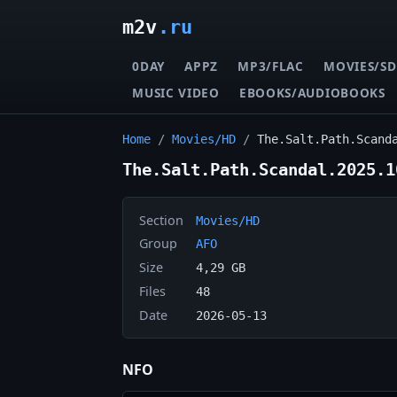
m2v
.ru
0DAY
APPZ
MP3/FLAC
MOVIES/SD
MUSIC VIDEO
EBOOKS/AUDIOBOOKS
Home
/
Movies/HD
/
The.Salt.Path.Scand
The.Salt.Path.Scandal.2025.1
Section
Movies/HD
Group
AFO
Size
4,29 GB
Files
48
Date
2026-05-13
NFO