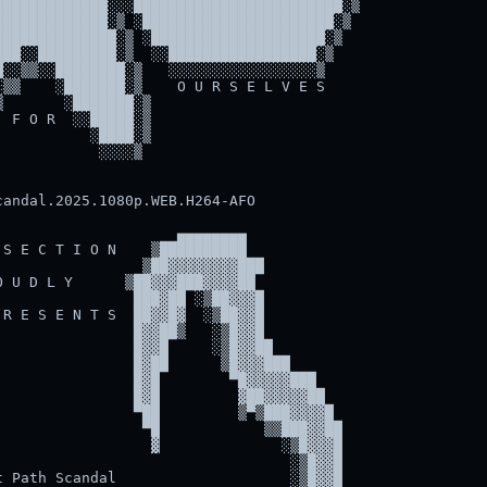
████████████░░░████████████████████████░▒

████████████░▒ ░██████████████████████░▒

█████████████░▒ ░████████████████████░▒

██░░█████████░▒  ░░█████████████████░▒

░░▒▒░░████████░▒   ░░░░░░░░░░░░░░░░░▒

▒▒    ░███████░▒    O U R S E L V E S

       ░███████░▒

 F O R  ░░█████░▒

          ░████░▒                

           ░░░░▒                

andal.2025.1080p.WEB.H264-AFO

                    ▄▄▄▄▄▄▄▄

S E C T I O N    ▒██████████

                ▒██▓▓▓▓▓▓▓▓███

 U D L Y      ▒██▓▓▓███▓▓▓▓██

               ███▓██ ░▒██▓▓▓█

R E S E N T S  ██▓▓█▓  ░▒██▓▓█

               █▓▓██▒   ░▒█▓▓█

               █▓▓█     ░▒█▓▓██

               █▓██      ▒█▓▓▓███

               █▓█        ▀█▓▓▓▓▓███

               █▓█         ▓██▓▓▓▓▓██

               ▀██         ▒▀▒███▓▓▓▓█

                ▀█            ▒▒███▓▓██

                 ▓              ░▒█▓▓▓█

                                 ░▒█▓▓█

 Path Scandal                    ░▒█▓▓█
