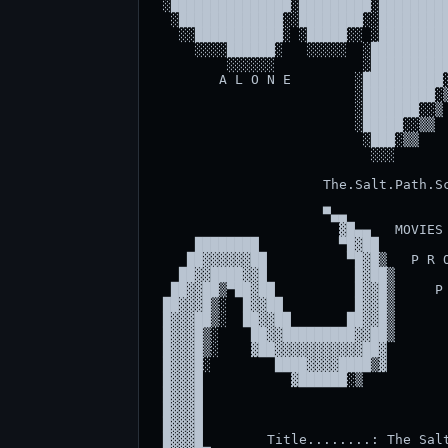
 ░███████████████░█████████░█████████
  ░█████████████░░████████░░█████████
   ░░███████████░ ░█████░░ ░█████████
     ░░░░██████░   ░░░░░  ░██████████
         ░░░░░░           ░██████████
        A L O N E        ░██████████░
                         ░█████████░▒
                         ░███████░░▒ 
                         ░█████░░▒▒  
                          ░███░▒▒    
                           ░░░      

                     The.Salt.Path.Sc
                     ▀▄▄             
                       ▓█▄▄   MOVIES 
     ████████          ▀█▓██         
    ██▓▓▓▓▓▓██          ▀█▓█▒   P R O
   ██▓▓████▓▓█           █▓██▒       
  ██▓▓██▒▀██▓██          █▓▓█▒     P 
 ██▓▓▓█▒░  █▓▓██         █▓▓█▒       
 █▓▓▓██▒░  ██▓▓██       ██▓▓█▒       
 █▓▓▓█▒░    ██▓▓█████████▓▓██▒       
 █▓▓▓█▒░    ▓██▓▓▓▓▓▓▓▓▓▓▓██▓        
 █▓▓▓█░        ████▓▓▓▓████▒▓        
 █▓▓▓█           ▓██████░▒           
 █▓▓▓█                               
 █▓▓▓█                               
 █▓▓▓█                               
 █▓▓▓█        Title........: The Salt