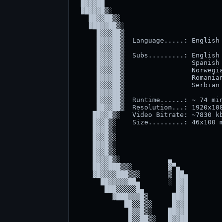
 █▓▓▓██                              
 ▓█▓▓▓█▒░                            
   ██▓▓██▒░                          
   ▓██▓▓██▒░                         
     █▓▓▓██▒                         
     █▓▓▓██▒  Language.....: English 
     █▓▓▓██▒                         
     █▓▓▓██▒  Subs.........: English 
     █▓▓▓██▒                 Spanish 
     █▓▓▓██▒                 Norwegia
     █▓▓▓██▒                 Romanian
     █▓▓▓██▒                 Serbian 
     █▓▓▓██▒                         
     █▓▓▓██▒  Runtime......: ~ 74 min
     ██▓▓██▒  Resolution...: 1920x108
    ██▓▓█▒░   Video Bitrate: ~7830 kb
    █▓▓█▒░    Size.........: 46x100 m
    █▓▓█▒░                           
    █▓▓█▒░                           
    █▓▓█▒░                           
    █▓▓█▒░                           
    █▓▓▓█▒░            ▄             
    ██▓▓███▒▒░         ▓▀▄           
    ▓█▓▓▓▓███▒▒░       ▒ ██▄         
      ██▓▓▓▓▓██▄       ░ █▓█         
       ███▓▓▓▓▓█▄        █▓█         
         ▓███▓▓▓█▒      ██▓█         
            ██▓▓█▒░     █▓▓█         
             █▓▓█▒░    ██▓▓█         
             █▓▓██▒░   █▓▓██         