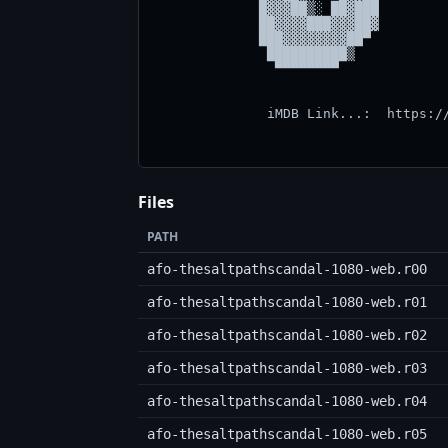
             █▓▓▓██▒░ ██▓███         
             ██▓▓▓▓███▓▓▓██▓         
             ███▓▓▓▓▓▓▓▓██▀          
              ██████████▒            
               ▀▀▀▀▀▀▀▀              
              iMDB Link...:  https://
Files
PATH
afo-thesaltpathscandal-1080-web.r00
afo-thesaltpathscandal-1080-web.r01
afo-thesaltpathscandal-1080-web.r02
afo-thesaltpathscandal-1080-web.r03
afo-thesaltpathscandal-1080-web.r04
afo-thesaltpathscandal-1080-web.r05