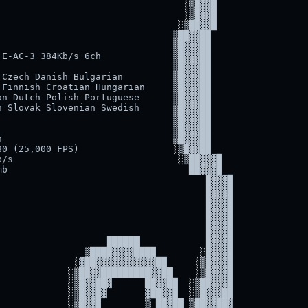
                                 ░▒█▓▓█

                                 ░▒█▓▓█

                                ░▒██▓▓█

                               ▒██▓▓██

                               ▒█▓▓▓██

E-AC-3 384Kb/s 6ch             ▒█▓▓▓██

                               ▒█▓▓▓██

Czech Danish Bulgarian         ▒█▓▓▓██

Finnish Croatian Hungarian     ▒█▓▓▓██

n Dutch Polish Portuguese      ▒█▓▓▓██

 Slovak Slovenian Swedish      ▒█▓▓▓██

                               ▒█▓▓▓██

                               ▒█▓▓▓██

                               ▒█▓▓▓██

0 (25,000 FPS)                 ░▒█▓▓██

/s                              ░▒██▓▓▓█

b                                 ██▓▓▓█

                                     █▓▓▓█

                                     █▓▓▓█

                                     █▓▓▓█

                                     █▓▓▓█

                                     █▓▓▓█

                                     █▓▓▓█

                   ██████            █▓▓▓█

               ▒████▓▓▓▓████        ░█▓▓▓█

             ░▓██▓▓▓▓▓▓▓▓▓▓▓██     ░▒█▓▓▓█

            ░▒██▓▓█████████▓▓██    ░▒█▓▓▓█

            ░▒█▓▓██▓      ██▓▓██  ░▒██▓▓▓█

            ░▒█▓▓█▓       ▓██▓▓█  ░▒█▓▓▓██

            ░▒█▓▓█        ▒ ██▓██ ▒██▓▓██▓
