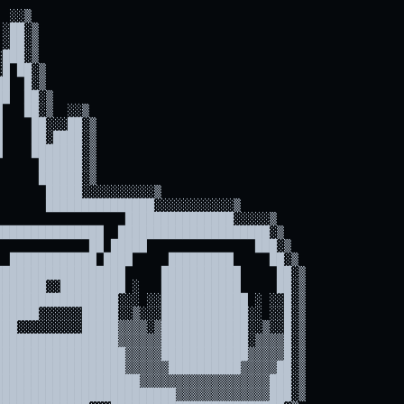
 ░░▒                                      

░██░▒                                     

░██░▒                                     

███░▒                                     

█ ██░▒                          

█  █░▒                                    

█  ██░▒                                   

   ██░▒  ░░▒                              

    ██░░░██░▒                             

    ██░████░▒                             

    ███████░▒                             

     ██████░▒                             

     ██████░▒ 

      █████░░░░░░░░░░▒                    

      ███████████████░░░░░░░░░░░▒         

                 ███████████████░░░░░▒    

██████████████  █████████████████████░▒   

            ██ █████               ███░▒  

 ████████████ ████     █████████     ██░▒ 

█████████████████     ███████████     ██░▒

██████░░█████████ ░   ███████████     ██░▒

████████████████░░░ ░░████████████ ░ ░░█░▒

█████░░░░░░█████░░▒░░░████████████░░ ░░█░▒

██░░░░░░░░░█████▒▒▒▒░▒████████████░░▒░░█░▒

████████████████▒▒▒▒▒▒████████████░▒▒▒▒█░▒

█████████████████▒▒▒▒▒████████████▒▒▒▒▒█░▒

█████████████████▒▒▒▒▒▒██████████▒▒▒▒▒██░▒

███████████████████▒▒▒▒▒▒▒▒▒▒▒▒▒▒▒▒▒▒███░▒

████████████████████████▒▒▒▒▒▒▒▒▒▒▒▒▒███░▒
