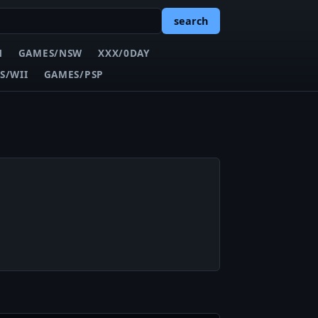
search
N
GAMES/NSW
XXX/0DAY
S/WII
GAMES/PSP