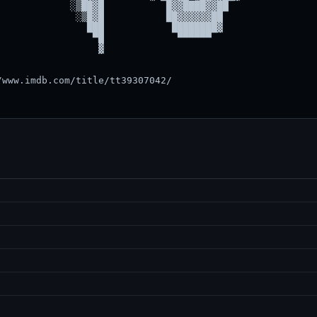
            ░▒██▓█           █▓▓████▓▓██  

             ░▒█▓█           ██▓▓▓▓▓▓██   

               ███            ████████▓

                ▀█             ▀▀▀▀▀▀  

                 ▓                     

www.imdb.com/title/tt39307042/
