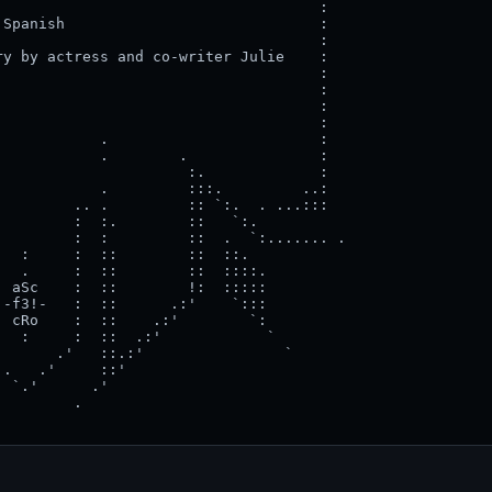
                                    :

Spanish                             :

                                    :

y by actress and co-writer Julie    :

                                    :

                                    :

                                    :

                                    :

           .                        :

           .        .               :

                     :.             :

           .         :::.         ..:

        .. .         :: `:.  . ...:::

        :  :.        ::   `:.

        :  :         ::  .  `:....... .

  :     :  ::        ::  ::.

  .     :  ::        ::  ::::.

 aSc    :  ::        !:  :::::

-f3!-   :  ::      .:'    `:::

 cRo    :  ::    .:'        `:

  :     :  ::  .:'            `

      .'   ::.:'                `

.   .'     ::'

 `.'      .'

        .
