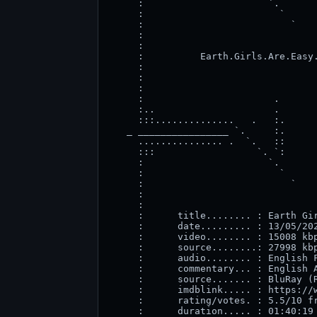
     :                      `.       
     :                        `      
     :                          `    
     :                               
     :                               
     :          Earth.Girls.Are.Easy.
     :                               
     :                               
     :                               
     :                       .       
     :..                     .       
     :::..............   .   :.      
   _ ________________ `.     :.      
     ............... .  `.   ::      
     :::                  `. `:      
     :                      `.       
     :                        `      
     :                          `    
     :                               
     :                               
     :      title........ : Earth Gir
     :      date......... : 13/05/202
     :      video........ : 15008 kbp
     :      source........: 27998 kbp
     :      audio........ : English F
     :      commentary... : English A
     :      source....... : BluRay (R
     :      imdblink..... : https://w
     :      rating/votes. : 5.5/10 fr
     :      duration..... : 01:40:19 