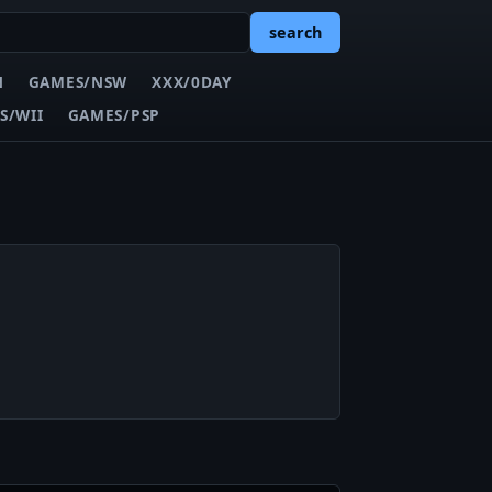
search
N
GAMES/NSW
XXX/0DAY
S/WII
GAMES/PSP