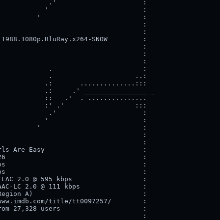
            .'                      :

           '                        :

         '                          :

                                    :

                                    :

1988.1080p.BluRay.x264-SNOW         :

                                    :

                                    :

                                    :

            .                       :

            .                     ..:

           .:       ..............:::

           .:     .' ________________ _

           ::   .'  . ...............

           :' .'                  :::

            .'                      :

           '                        :

         '                          :

                                    :

                                    :

ls Are Easy                         :

6                                   :

s                                   :

s                                   :

LAC 2.0 @ 595 kbps                  :

AC-LC 2.0 @ 111 kbps                :

egion A)                            :

ww.imdb.com/title/tt0097257/        :

om 27,328 users                     :

                                    :
