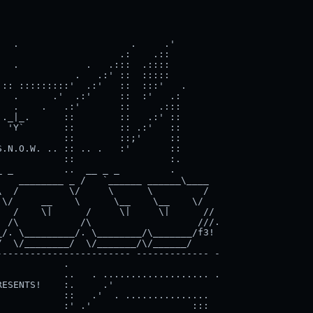
  .                    .     .'

                     .:    .::

  .            .   .:::  .::::

             .   .:' ::  :::::

:: :::::::::'  .:'   ::  :::'   .

  .      .'  .:'     ::  :'   .:

  .    .   .:'       ::     .:::

._|_.      ::        ::   .:' ::

 'Y`       ::        :: .:'   ::

           ::        ::;'     ::

.N.O.W. .. :: .. .   :'       ::

           ::                 :.

 _         ..  __ _ _         .

   ________ _ /   `______ ______\____

  /         \/     \      \         /

\/     __    \      \__    \__    \/

  /    \|      /     \|     \|      //

 /\           /\                   ///.

/. \_________/. \________/\_______/f3!

  \/________/  \/_______/\/______/

----------------------- ------------- -

           .

           ..   . ................... .

ESENTS!    :.     .'

           ::   .'  . ...............

           :' .'                  :::
