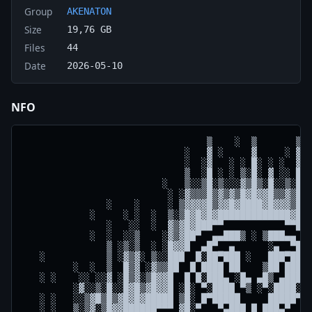
Group
AKENATON
Size
19,76 GB
Files
44
Date
2026-05-10
NFO
                                 ▒    ░  ▒       ▒
                             ░   ▓ ░     ▓     ░ ▓   ░
                             ░  ░▓   ░ ░ █░ ░ ░  ▓░  ░
                             ▒  ░█ ░ ░ ▒░█░ ▓ ░░ █░  ▒
                         ░   ▒░░▒█░▒░░░▓▒█▒░█░░▒░█▒░░▒
                          ░ ░▓▒▒▒█▒▓▒▓▒█▓█▓▓█▒▒▓▒█▒▒▒▓░ ░
               ░    ░     ░ ▒▓▓▓▓█▒▓▓█▓████▓█▓▓▓▒█▓▓▓▓▒ ░  ░  ░
            ░     ░ ░  ░  ▒░▒█▓█▓█▓█████████████▓█▓█▓█▒░▒  ░  ░ ░ ░
               ░   ░░  ░  ▓▒▓█▓███▀▀           ▀▀███▓█▓▒▓     ░░ ░
            ░  ░  ░░▒    ░▓▒▓██▀  ▄▄███▒ ░ ▒███▄▄  ▀██▓▒▓░    ▒ ░░░
               ▒ ░▒░▒  ░ ░█▓▓█  ▄█▀  ▄      ░▄  ▀█▄  █▓▓█░ ░ ░▒░▒▒ ░
   ░           ▒ ░▓▒▓░ ▒░░███  █░██▀███ ░   ███▀██░█  ███░░▒░ ▓▒▓▒░▒ ░░
         ░  ░  ▒  █▒▓ ░▓▒▒██  █ ████ ██    ▒██ ████ █  ██▒▒▓░░▓▒█▓▒▓░ ░
   ░ ░    ░░ ░░▓ ░█▒▓░▒█▓▓█  █ █░███▄ ░█▄ ▄█▒ ▄███░█ █  █▓▓█▒░▓▒█▓▒█ ░░
         ░▓░░▒░█░░█▓█▒▓█▓▓█ ░█░ ▀░████ ▀▒ ░▀░████░▀ ░█░ █▓▓█▓▒█▓█▓▒█░▒▓   ░
   ░ ░   ░░▒▓█▒█▒▓█▓█▓█████ ▒█░ █▀█████     █████▀█  █▒ █████▓█▓██▓█▒▒█░  ▒  ▒
   ░ ░   ▒░▒▓░▒█▓▓██████▀▀▀ ▓█░▀   ▀▄███ █ ███▄▀   ▀░█▓ ▀▀▀███████▓█▓▓█░ ░▒░ ░
     ▒   ▓▒▓█▒▓██▓██▀▀▀ ▄▄▓▓██  ▄███████░█░███████▄ ░██▓▓▄▄ ▀▀▀█████▓██▒░ ▓  ▒ ░
  ░  ▒   █▒▓█░██▀▀▀ ░██░     █░▀█▒ ██▀███████▀██ ▒█▀ █     ███▄ ▀▀███▓█▒▒░▓░ ▓
  ▒  ▒░ ░█▒▓██▀▀ ▄███████░ ░ ░█░  ▄  ██ ███ ██  ▄ ░ █░░░░███████▄  ▀███░▓▒▓░▒█░░
  ░ ░▒░ ░█▓█▀  ▓▀ ▒▓█████▓░ ░ ░█ ▀████▀█████▀████▀ █░  ░▓█████▓▒░▀▓  ██▒▓▒█ ▒█░
░ ▒  ▓ ░▒█▓█  ██▓░ ▒▓██████░   ░█░▄ ██▄     ▄██ ▄░█░ ░░██████▓▒ ░▓██  █▓█▒█░░█░░
  ▓ ░▓░▒▒█▓█ ████▓░ ░▓██████▒  ░█ ████▀█▓▒▓█▀████ █░  ██████▓░ ░▓████ █▒█▓█▒░█▒░
░░█▒░▓▒▓░███ █████▓░ ░▓█████▓ ░ ░█ ███▄     ▄███ █░  ▒█████▓░ ░▓█████ █▓█▒█░▒█▓░
 ░█▒ █▒▓▒███ ▓▓▓███▓░ ░▓██████▒ ░█ █ █▀█▓░▓█▀█ █ █░ ▒▓████▓░ ░▓███▓▓▓ ███▓█▒▒█▒░
░░█░░█▒█▓██  ░░░████▓░ ░▓█████▓  ░█ ██▄     ▄██ █░ ▓█████▓░ ░▓████░░░  ██▓█▒░█▓▒
░▒█░▒█▓█▒██ ▓▓▓▓▓████▓░ ░▓█████▒ ░█ ██▀▓▓░▒▓▀██ █░ █████▓░ ░▓████▓▓▓▓▓ ██▓█░░██▓
░▓█▒░█▒█▓█  █████▓████▓░ ░▓████▓  ░█ █▄     ▄█ █░ ▒████▓░ ░▓████▓█████  ███░▒██▓
░▒█▒▒█▓███ ███████▓████▓░ ░████▓▒ ░█ ██▓░░▒▓██ █░ ▓████░ ░▓████████████  ██▒▓███
▒▓█░▒█▓██         █████▓░  ░████▀▀▀ ▄▄▄▄▄▄▄▄▄▄▄ ▀▀████░  ░▓█████         ██▓▓▒██
▓██░░█▓█  ░░░░░░░░ █████▓░ ▄████▀ ▀▀ ░░▒▒▓▒▒░░ ▀ ▀████▄ ░▓██████░░░░░░░░  █▒█▒▓█
▓██▒░███ ▓▓▓▓▓▓▓▓▓▓ █▀███▓▀▄▄ ▄  ░░  ░░▒▒▓▒▒░░ ░░  ▄ ▄▄▀▓███▀█ ▓▓▓▓▓▓▓▓▓▓ █▓█░▒█
███▓▒██  █████████ █ ░▓██▓▒░░       ▄▄▄▄▄▄▄▄▄▄▄      ░░▒▓██▓░ █ █████████  ██▓░█
██▒▓▓██ ██████████ █ ▓█ ██▓▒▄▄▀▀▀▀▀▀           ▀▀▀▀▀▄▄▒▓██ █▓ █ ██████████ ██▓░█
█▓▒█▒██             █ ▓█░█▓█                          █▓█░█▓ █             ███▒█
█▒░█▓█  ░░░░░░░░░░░░ █ ████ ▒▒▓█▒▄▄            ▄▄▒█▓▒▒ ████ █  ░░░░░░░░░░░  ██▓█
█░▓███ ▓▓▓▓▓▓▓▓▓▓▓▓▓ █░██▓███▓▓▓░███▓        ▓███░▓▓▓███▓██░█ ▓▓▓▓▓▓▓▓▓▓▓▓▓  █▓█
█░▓██ ██████████████ ▓░▓██▀      ░▀▀██      ██▀▀       ▀██▓░▓ ██████████████ ███
█▒███ ███████████████ ▒░██ ▄          ▒    ▒          ▄ ██░▒ ███████████████  ██
█▓██                  █ ▓█ ▀█▓█████▄          ▄█████▓█▀ █▓ █                  █▓
█▓██ ░░░░░░░░░░░░░░░░ ▓ ░█   ▓▒▒░▄▄▀▄     ░  ▄▀▄▄░▒▒▓   █░ ▓ ░░░░░░░░░░░░░░░░ ██
███  ▓▓▓▓▓▓▓▓▓▓▓▓▓▓▓▓ ░▓ █░   ▀▀▀▀▀▀█     ░  █▀▀▀▀▀▀   ░█ ▓░ ▓▓▓▓▓▓▓▓▓▓▓▓▓▓▓▓  █
██  ██████████████████ █░█░            ░  ▒            ░█░█ ██████████████████
▓█ ███████████████████ ▓▒█▒            ▒  ▒            ▒█▒▓ ███████████████████
██                      ▓█▒           ▐▓  ▓            ▒█▓
█  ░░░░░░░░░░░░░░░░░░░░ ██▓ ░         █    █           ▓██ ░░░░░░░░░░░░░░░░░░░░
  ▓▓▓▓▓▓▓▓▓▓▓▓▓▓▓▓▓▓▓▓▓  █▓░         ▐▌    ▐▌         ░▓█  ▓▓▓▓▓▓▓▓▓▓▓▓▓▓▓▓▓▓▓▓▓
 ███████████████████████ ██▒ ░       █      █       ░ ▒█▓ ██████████████████████
 ███████████████████████  █▓░       █ ▀    ▀ █       ░▓█  ██████████████████████
                          ██▓░ ░   ▓▀▓█▄  ▄█▓▀▓    ░ ▒██
 ░░░░░░░░░░░░░░░░░░░░░░░░  ██▓░  ▒▄▀   ▀░▓▀   ▀▄▒   ░▓█  ░░░░░░░░░░░░░░░░░░░░░░░
 ▓▓▓▓▓▓▓▓▓▓▓▓▓▓▓▓▓▓▓▓▓▓▓▓▓  ██▒ ░▀▄▄    ▐▌    ▄▄▀░ ░▓█  ▓▓▓▓▓▓▓▓▓▓▓▓▓▓▓▓▓▓▓▓▓▓▓▓
 ██████████████████████████  █▓░ ▀▓▄▀▀▀▄▄▄▄▀▀▀▄▓▀  ▒▓█ █████████████████████████
 ███████████████████████████ ██▓░  ▀█▓░    ░▒█▀   ░▓██ █████████████████████████
                              ██▒░ ▀▄▀▀▀▄▄▀▀▀▄▀  ░▒██
██  ░░░░░░░░░░░░░░░░░░░░░░░░░ ░██▒░  ▓▄    ▄█   ░▒▓█  ░░░░░░░░░░░░░░░░░░░░░░░░
██ ▓▓▓▓▓▓▓▓▓▓▓▓▓▓▓▓▓▓▓▓▓▓▓▓▓▓  ░██▒   ▀▒██▒▀  ░ ▒▓██ ▓▓▓▓▓▓▓▓▓▓▓▓▓▓▓▓▓▓▓▓▓▓▓▓▓▓
██ ███████████████████████████  ░█▓ ░          ▒▓██  ██████████████████████████
██  ███████████████████████████  ██░           ▓██░ ██████████████████████████
███                              ██▒░         ░▓█░                             █
▓█████ ░░░░░░░░░░░   ░░░░░░░░     █▓▒░        ▒██    ░  █▄   ▄  ▀░░░░░░░░░░ ████
██████ ▓▓▓▓▓▓▓▓▓▓▀ ▓  ▓▓▓▓▓▓▓▓    ██▓▒ ░   ░ ▒▓██   ░█▄░█▓█░██▓   ▀▓▓▓▓▓▓▓▓ ████
▓███▓█ █████████  ██▓  ███████    ▓█▄▓▓▒  ░▒▓▓▄█▓  ▓▀█▀  ▀   ▀ ░▄█ ████████ █▓██
▒███▒█ █████████ ████▓   █████    ░▀█▄▀ ░ ░░▄██▀  ▄░           ██▓  ███████ ████
░▓██░▓           ▓█████▓           ██▓▒░      ██ ███            ▓██         █▓██
 ▓██░▓███ ░░░░░░ ███▓███▓  ░░      ██▀▀ ░░  ▀▀█   ▀  ░░░░░░░░░░  ▀░ ░░░░ ████▓█▓
 ▒██▒░▓▓█ ▓▓▓▓▓▓ ███  ███▓  ▓▓     ██▓▒▄▄▄▄▄   ▄▓░  ▓▓▓▓▓▓▓▓▓▓▓ ▓▄░ ▓▓▓▓ ███▓▓█▒
 ▒██▓▒▒▒█ █████  ███▓  ▓██▓  ▀     ██▀▀ ░░  ▀░▓█▀   ███████████ ▓██ ████ █▓█▒▒█▒
 ░███▓▒▓█ █████ ▓██▓█   ▓███▓      ██▓▒▄▄▄▄▄        █████████▀ ▄ ▀  ████ █▓█▒▓█░
 ░████▒▒█       ███░█    ▓▓██▓     ▓▓▀▀ ░░  ▀ ▓               ███        █▒█▒▒█░
 ░█▓██▒░███ ░░░ █▓█░█▓ ░▄  ▓██▓    ░█▓▒▄▄▄▄▄ ░█         ▄  ░▄ ░▀  ▄░░░ ███▓█▒░█░
  █▓██░░█▓█ ▓▓  █░█ ▓█ ▓▓▓▄ ░███▓   █▀▀ ░░  ▀ █    ▓▄ ░███░███  ▓▓▓▓▓▓ ███▒▓░░█
  █▒▓█░▒█▓█ ██ ▓█░█ ▒█  ███▄  ███▓  ░▓▒▄▄▄▄▄ ░▀   ▓█▒█  ▀   ▀ ▄███████ ██▓░█▓▒█
 ░█░▒█▒▒█▓█ ██ ██ █  █▓ █████  ░███▓ ▀▀ ░░     ▓▄░ ▀▀  ▄██████████████ ██▓▒█▒░█░
  █░▓█▒░█▒█    █▓ █  ▓█          ███▓  ▄▄▄▄   ▓█▒█                     ██▒░█▓░█
  █░▒█░▒█▓███ ▓█▒ ██ ▒█  ░░░░     ▓███▓  ░  █░░▀▀    ░░░░░░░░░░░░░░░ ████▒▒█▒░█
  █░░█░░█▒█▓▓ ██░ ██  █▓ ▓▓▓▓▓     ░▓██▓   ██▓      ▓▓▓▓▓▓▓▓▓▓▓▓▓▓▓▓ █▓██░░█░░█
  █ ░█▒ █▒▓▒  █▓  █▓  ██  ████     ▄ ████░░ ▀ ▄     ████████████████ █▓██░▒█░ █
  █░░█▒░▓▒▓░ ▓█▒  █▓  ██▒ ████     █░ ▓███▓  ▀▓     ████████████████ █▒▓█▓░█░░█
  █  ▓ ░▓░▒  ██░  █▓  ▓█▓          █▀ ▀ ████▓ ▀                      █░▓█▓░▓  █
  █░ ▒  ▓ ░ ▓██   █▓  ▒██  ░░      ▀ █░  ▓███▓       ░░░░░░░░░░░░░░  █░▒█▓ ▒ ░█
  █  ░ ░▒░  ██▓ ▓ █▓  ░██▓  ▓▓      ██▓ ░  ███▓     ▓▓▓▓▓▓▓▓▓▓▓▓▓▓▓  █ ░█░ ░  █
  █  ▒  ▒░ ▓██▒ █ ▓▓  ░███▓ ██    █░ ▀▀ ▄▄▄ ▓███▓   ███████████████ ███░█  ▒  █
  █  ▓  ▒  ███▒ █ ▒▓   ▒███ ██   ███▒   ░  ░  ███▓   ██████████████ █▓█ ▒  ▓  █
  █  █  ▒  ▓█▓▓   ▒▒   ░██▒     ░▀▓▀ ▄▓█████▓  ▓███▓                █▓█░ ▒░█  █
  █  █░ ░  ░▒▓▒   ░▒    ░▓░    ██▒  ▀▄██▄▄▄▄▄█ ░▓███▓            ┌k┐█▓▓  ░░█ ░█
  █░ █░ ░   ░▒░    ░ ██▓▄     ▀▓▀                ▓██▓▓▓          S┼i▓▒▒ ░ ░█  █
  █  █       ░     ▄█▓▒░▀█▓▄ ▄▄██           ░     ▓███▓▓     ▄▓██└A┘▒░░  ░░█  █
  █  █░ ░   ░     ▄█▄░     ██░▀  ░█            ▒   ▓▓██▄▄ ▄▓█▀░▒▓█▄ ░ ░   ░█ ░█
  █  ▓    ░      ▄▓▒░▀▀▄     ██▄  ░█  ░     ░  ▓   █░██▀░██     ░▄█▄  ░  ░░▓  █
  █  ▓░   ▒ ░   █▓░           ▀   ░█  ▒  ░  ▒  █  █░  ▄██     ▄▀▀░▒▓▄    ░ ▓░ █
  █ ░▓   ░▒ ░   ██▄▄              ░█  ▓     ▓  █  █░   ▀           ░▓█     ▓  █
 ░█  ▒   ░▒    █▀▒░ ▀             ░█  ▓  ░  ▓ ░█  █░              ▄▄██   ░ ▒  █
  █  ░    ▒ ░  █▓░                 ░█ █░ ▒  █ ░█  █░             ▀▀░▒▀█   ░░ ░█
  █░ ░░ ░░░ ▒ ▓█▀▀▀▄               ░█ █▓ ▓  █░▒█ █░                 ░▓█    ░  █
  █     ▒░▓░▒ █▒▓▒░ ░              ░█ █▓░▓ ░█▒▓█ █░               ▄▀▀▀█▓ ░ ░░ █
  █ ░░ ░ ░█▒░ █▓█▓▒░░ ░            ░█░ █▓█▒▒█▓█  █░              ░ ░▒▓▒█ ░░░  █
  █   ░ ░▒█▒▒ ███▓█▒▒░░   ░         ▒█  ███▓█▓█ ░█░            ░ ░░▒▓█▓█  ▒ ░░█
 ░█░░ ▒▒ ░█▒▒░ ████▓▓▒░▒░ ░  ░    ░▒▒▓█  █████  █▒         ░   ░░▒▒█▓███ ░▓  ▒█
 ░█▒  ▓▒░░█░▓▒  ▓██▓█▓▒▓░▒░ ░   ░▒▓█████  ███  █▓▒▒░    ░  ░ ░▒░▒▓▓████  ▒█  ▓█░
 ░█▓  █▒▒░█▒▓░░ ░▓████▓█▒▒░▒░ ░▒▓████████   ▀ █████▓▒░   ░ ░▒░▓▒▓█▓██▓   ▓█ ░▓█░
 ░█▓░ █▓░░█▒█▒▒░   ▓████▓█▒▓░▒▓█████████▀▀▀  ████████▓▒░ ░▒░▒▒█▓████▓  ░░░█░▒██▒
 ▒██▒░█▓░▒█▓█▓▒▓█▒░  ▓████▓█▒▓▀▀█▀▀▀▀    ▄▄  █████▀▀         ▀████▓  ░░▒▓▒█▓▓██▓
 ▓██▓▓█▓░▒█▓██▓██▓▒░   ▓▀▀▀▀  ▄    ▄  ▄██▓ ▄  ▀▀▀█ ░▓██████▓░ ██▓  ▒░▒▒▓█▓██████
 ▀█████▓▓▓████▀▀█▀  ▄▄   ▄▄▄██▓ ▄██▓  ███▓ ███▄▄▄     ▄██▓    ▓▀ ░▓▓▓▓▓████████▀
▄   ▀▀▀▀██▀▀  ▄  ▄██▓ ▄██▀ ▄██▓ ████  ███▓ ███▄ ▀███▄ ███▓ ▄    ▀▀▀█████▀▀▀▀   ▄
███▄▄▄▄    ▄██▓  ███▓ ███  ▀██▓▄████▌ ███▓ ███▓  ███▓ ███▓ ███▄▄▄▄   ▀  ▄▄  ▄██▓
███▄ ▀███▄ ███▓  ███▓ ▀██▓▄     ███▓█ ███▓ ███▓  ███▓ ███▓ ███▄ ▀███▄ ███▓  ███▓
███▓  ███▓ ███▓ ░███▓ ██████▓▒░ ███▓█▌███▓ █████████▓ ███▓ ███▓  ███▓ ███▓  ███▓
███▓  ███▓ ████▄▓██▀  ███▓      ███▓▐████▓ ███▓  ███▓ ███▓ ███▓  ███▓ ███▓  ███▓
███▓  ███▓ ███▓▀ ███▓▌███▓      ███▓ ████▓ ███▓  ███▓ ███▓ ███▓  ███▓ ███▓  ███▓
███▓  ███▓ ███▓  ███▓ ███▓      ███▓ ▐███▓ ███▓  ███▓ ███▓ ███▓  ███▓ ████▌ ███▓
█████████▓ ███▓  ███▓ ███▓      ███▓  ███▓ ███▓  ███▓ ███▓ ███▓  ███▓ █████ ███▓
███▓  ███▓ ███▓  ███▓ ███▓  ▄▄▓ ███▓  ███▓ ███▄  ███▓ ███▓ ███▓  ███▓ █████▌███▓
███▓  ███▓ ███▓  ███▓ ███▓ ███▀ ███▀ ▀▀██▀ ▀██▓▀ ▀██▓ ███▓ ███▓  ███▓ ███▓█████▓
███▓  ███▓ ███▓  ███▓ ▄███▀▀   ▀                   ▀▀ ▀██▓ ▀██▓  ███▓ ███▓▐████▓
███▓  ███▓ ███▄  ▀███▀▀             ▄      ▄             ▀   ▀▀▀████▓ ███▓ ████▓
███▓  ███▓ ███▀▀                   ▄        ▄                      ▀▀ ███▓ ▐███▓
███▓  ▀██▓█▀                   ▄▄█▀ ▄      ▄ ▀█▄▄                     ██▓▀  ███▓
███▓   ▀██▓              ▄▄▄▀▀▀█▄█▀    ▄▄    ▀█▄█▀▀▀▄▄▄              ██▓▀   ███▓
███▓      ▀▀ ▄ ▄      ■▀▀  ▄▄████▓▒░  ▀▓▓▀  ░▒▓████▄▄  ▀▀■      ▄ ▄ ▀▀▀▀    ███▓
███▓             ▀▀████▀▀▀▀▀▀ ▀ ▀▀           ▀▀▀ ▀▀ ▀▀▀▀▀████▀▀             ███▓
███▓  ▄▄▄▄▄▄▄▄▄▄▄▄  ███░         ▄▄▄▄ ▄▄▄▄ ▄            ░██▓  ▄▄▄▄▄▄▄▄▄▄▄▄  ███▓
███▓ █ ▀█ ▄▄▄▄ █▀ █ ███▒         ▓  ▓ ▓▄   ▓            ▒██▓ █ ▀█ ▄▄▄▄ █▀ █ ███▓
███▓  ▀▀▄█ ▓█ ▓▄▀▀   ░▒▓         █▀▀▄ █▄▄▄ █▄▄▄         ▓▒░   ▀▀▄▓ █▓ █▄▀▀  ███▓
▀▓█▓    ▓█ ▓█ ▓█    ███▓   ▄  ▄ ▄▄▄▄ ▄▄▄▄▄ ▄▄▄▄ ▄▄▄▄    ▓██▓    █▓ █▓ █▓    ██▓▀
 ▀█▓    ▓█ ▓█ ▓█    ███▓   ▓▀▄▓ ▓  ▓   ▓   ▓▄   ▓▄▄▄    ▓██▓    █▓ █▓ █▓    ██▀
    ▀   ▓█ ▓█ ▓█    ███▓   █  █ █▄▄█   █   █▄▄▄ ▄▄▄█    ▓██▓    █▓ █▓ █▓   ▀
        ▓▓ ▓