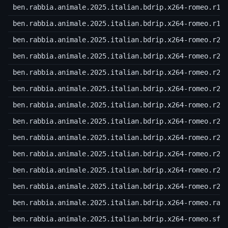
ben.rabbia.animale.2025.italian.bdrip.x264-romeo.r18
ben.rabbia.animale.2025.italian.bdrip.x264-romeo.r19
ben.rabbia.animale.2025.italian.bdrip.x264-romeo.r20
ben.rabbia.animale.2025.italian.bdrip.x264-romeo.r21
ben.rabbia.animale.2025.italian.bdrip.x264-romeo.r22
ben.rabbia.animale.2025.italian.bdrip.x264-romeo.r23
ben.rabbia.animale.2025.italian.bdrip.x264-romeo.r24
ben.rabbia.animale.2025.italian.bdrip.x264-romeo.r25
ben.rabbia.animale.2025.italian.bdrip.x264-romeo.r26
ben.rabbia.animale.2025.italian.bdrip.x264-romeo.r27
ben.rabbia.animale.2025.italian.bdrip.x264-romeo.r28
ben.rabbia.animale.2025.italian.bdrip.x264-romeo.r29
ben.rabbia.animale.2025.italian.bdrip.x264-romeo.rar
ben.rabbia.animale.2025.italian.bdrip.x264-romeo.sfv