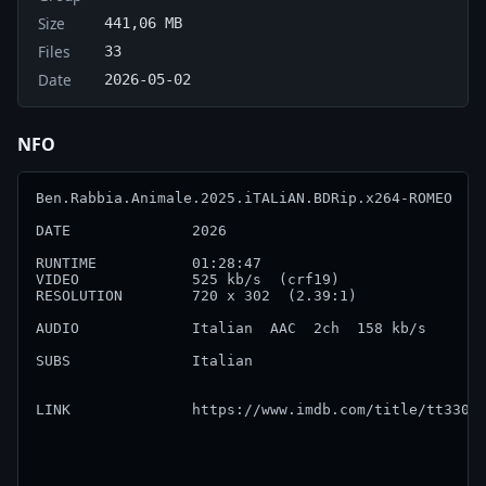
Size
441,06 MB
Files
33
Date
2026-05-02
NFO
Ben.Rabbia.Animale.2025.iTALiAN.BDRip.x264-ROMEO

DATE              2026

RUNTIME           01:28:47

VIDEO             525 kb/s  (crf19)

RESOLUTION        720 x 302  (2.39:1)

AUDIO             Italian  AAC  2ch  158 kb/s 

SUBS              Italian

LINK              https://www.imdb.com/title/tt33028