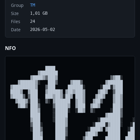
Group
TM
Size
1,01 GB
Files
24
Date
2026-05-02
NFO
                                                         ░███░   ████           
              ████                                     ░██████▓  ▓███           
           ▓███████                                   ▓███░ ▓██  ░███░          
        ▓████▓▒███▓                     ▒▓██░       ░███▓   ▓██   ███▒          
   ▓██████▓░   ███▒     ▓███▒         ▓██████      ▒███▒    ███   ███▒          
▓█████████▓   ▒███     ██████░      ░███░▓███      ███▓    ▓██░   ███▒          
████▓  ▓███   ▓█████▓ ▓██▓███▓     ▓██▓  ▒███     ▓███    ░██▓    ███▒          
▓████▒ ▒███   ███▓██▓░██▓ ███▓    ▓██▓   ▓██▓     ██████   ░░     ███▒      ░░  
  ▓███▓░███░  ▒░ ▓██████  ▓██▓   ▓██▒    ▓██▓     ▒███████        ███▒  ░▓████  
   ▓██▒ ███▒     ▒█████▓  ▓███  ▓██▓     ███▓      ▒█████████     ███▒ ░██████  
        ███▓     ░█████░  ░██▓  ▒░      ░███▒        ░▓▓▓▓████░   ███▒▒███▓███  
        ████     ░█████               ▓█████▒      ░▓████▒ ▒███░  ███▓███ ████  
        ▓███     ░████▓            ░████████░    ░▓██████▓  ███▓  ██████  ███   
        ▒███░     ████▓          ░████░▓████░   ░███▓▒███▒  ███▓ ░█████░ ▓██    
        ░███▒     ████▒        ░████▓ ▓█████   ░███▓░███▓  ▒███░ ▒████▒ ░███    
         ███▓     ████▒       ▓███▓    █████   ███▓ ▓███   ███▓  ▓████  ▓██     
         ████     ████░      ▒███     ██████  ████   ██   ████   ████░ ░██▓     
         ▓███     ████░      ▒███  ▓████████ ░███▓      ░███▓    ████  ███░  ░  
         ▒███▒    ████        ▓████████ ░███ ▓███▒     ▓███▒    ░███░ ░███░▓██  
         ░███▓    ▓███          ░░░░     ▓▓▓░▓███▒   ░███▓░     ▓███  ▒█████▒   
          ▒▒░     ░▒▒▓                       ▒███▓░▒███████▓▓▓▒░███▓  ░█▓▓░     
                                               █████████████████████    ▓███    
          ▓███   ▒████         █████▓         ▓▓▓▓    ▓███░ ░██████░  ███████▓  
         ▓████  ▓█████       ▒███▓███   ░░   ▓████▓  ████     █████░ ████▓████  
    ░░░ ▓████▓ ▓██████     ░███░ ▒███ ▒██▓  ▓██░███   ▓██▓  ▓███▓   ░███░ ▒███  
   ▒███░█████▓░██▓▒███    ▓██▓   ▒███ ░███  ██▓ ▓██     ███████    ▓██▓   ▒███  
   ▒██████░██████ ▓██▓   ▓██▒    ▓██▓  ███ ▓██  ███     ▒█████░   ▓██▒    ▓██▓  
   ░█████▒░█████░ ███░  ███▓     ███▓  ███░██░  ███     ███▓     ███▓   █████▓  
   ░█████ ░████▓ ░███   ░      ░▓███▒  █████▓   ███    ░███      ░    ███████▒  
    ████▓ ░████  ▓██▓       ░▓██████▒  ▓████░   ███    ▓██▓        ██████████▒  
    ████▒ ▒███▓  ███░     ▒█████████░  ▒████    ███    ███░       ████▓  ▒███░  
    ████░ ▒███░ ▒███    ▓██▓░ ▓█████   ▒███▓    ██▓   ▒███       ███▓░  █████   
    ████  ▒███  ███▒  ▓███     ▓████   ░███▓    ██▓   ███▓     ▓███    ░█████   
    ▓███  ▒███ ▒███  ▓███     ░█████    ███▓   ░██▓   ███▒    ▓███  ▓█▓██████   
    ▓███  ▒███ ▓███  ▓█████  ███████    ████   ░██▓  ░███░    ▓███ ▓█████████   
    ▒███      ░███▒   ▓████████░░███    ░▒░    ░███▓░▓███      ▓███████▓░░███   
     ███      ▓███     ░░░░░░    ▓▓▓░           ███▓███▓▒       ▓█████░   ▓▓▓░  
     ███      ████                              ▓▓▓▒▓█████▓▒░  ▓██████          
     ███     ░████▓▓                                 ▓████████▓███████          
     ███▓     ▓▒▒▒░░                                  ▓███████████████          
     ▓███                                              ███████████████░         
      ███████████████████████████████████ █ ████  ████  █████████████████▓░     
    █████                                               ▒███████████████████▓▒  
  ██  ▓█                                               ▒███████████████████████▓
 █        █  ████  ████ ████                          ▓█████████████████████▓▒░░
 █        █  █  █  █    █  █                         ████████████████▓▓▒░ nF!   
█        ██ ██  █ ███  ██  █  ███ ██  █            ░█████████████████         ░ 
█        ██ ██  █ ██   ██  █                      ▒██████▓▓▒░▓███████  ░░░░░░   
█        ██ ██  █ ██   █████                     ░▓▓▒░░       ▓██████  ░        
█                                                        ░░ ░  ▓████▓ ░         
█                                                 ░  ░░░░░      ▓███▓ ░         
█                                                                ▓██░ ░         
█                                                                 ██░           
█                                                                  ▓  ░         
█    Title..........: Hackers - Im Netz des FBI (1995)
█    GENRE..........: Thriller
█    PLAYTiME.......: 1 Std. 45 Min.         
█    SOURCE.........: BD - 50               
█    Format.........: x264/480p
█    Video.Details..: 968 kb/s, 720*302 (2,39:1), bei 23,976 (24000/1001) FPS, AVC (High@L3.1) (CABAC / 5 Ref Frames)
█    CRF.VALUE......: CRF 19.0             
█    SiZE 1.........: 50.000.000 Bytes x 21
█                                                                 
█                                                                               
█                                                                               
█                                                                                    
█    AUDIO..........: Deutsch, 384 kb/s, 48,0 kHz, 6 KanΣle, AC-3 (Dolby Digital)
█    AUDIO..........: -
█    RELEASE DATE...: 02.05.2026
█    CINEMA DATE....: -
█    RETAIL.DATE....: 30.04.2026 
█    Imdb-Rating....: 6.2/10 (81.766 votes)
█    Subtitles......: German / German Forced / English
█    
█                                                                               
█                                                                               
█                                                                        
█   https://www.imdb.com/de/title/tt0113243/
█                                                                               
█                                                                               
█                                       
█                                        
█             ░                                                                             
█            ░█▒                       
█            ░███▒                                                              
 █           ░████▓             ░                                               
 █           ░█████▒        ░▒▓█▓                                               
  ██         ▒██████▓ ░░▓▓█████▓                                                
    ██       ░████████████████▓                                                 
      ██████░▓