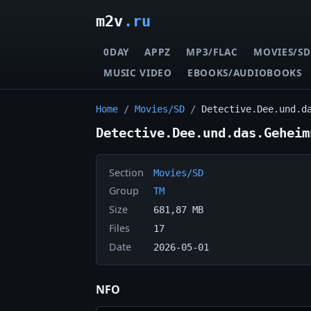
m2v
.ru
0DAY
APPZ
MP3/FLAC
MOVIES/SD
MUSIC VIDEO
EBOOKS/AUDIOBOOKS
Home
/
Movies/SD
/
Detective.Dee.und.d
Detective.Dee.und.das.Geheim
Section
Movies/SD
Group
TM
Size
681,87 MB
Files
17
Date
2026-05-01
NFO