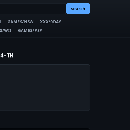
search
N
GAMES/NSW
XXX/0DAY
S/WII
GAMES/PSP
64-TM