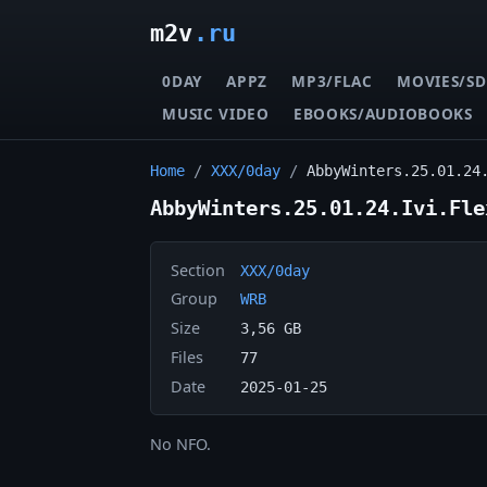
m2v
.ru
0DAY
APPZ
MP3/FLAC
MOVIES/SD
MUSIC VIDEO
EBOOKS/AUDIOBOOKS
Home
/
XXX/0day
/
AbbyWinters.25.01.24
AbbyWinters.25.01.24.Ivi.Fle
Section
XXX/0day
Group
WRB
Size
3,56 GB
Files
77
Date
2025-01-25
No NFO.