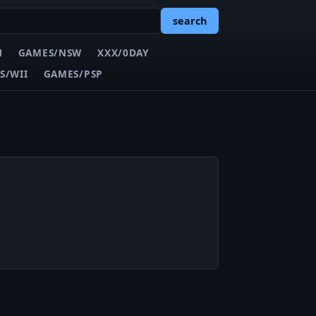
search
N
GAMES/NSW
XXX/0DAY
S/WII
GAMES/PSP